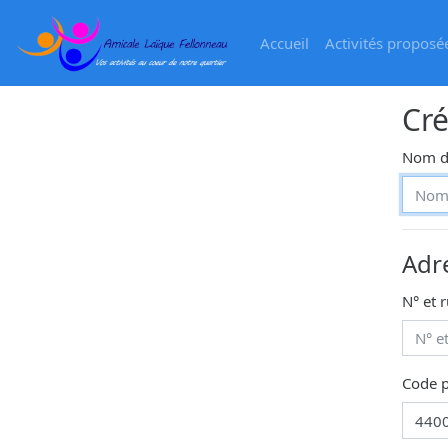
Accueil
Activités proposé
Cré
Nom de
Adr
N° et 
Code p