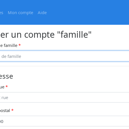
es
Mon compte
Aide
er un compte "famille"
 famille
esse
rue
ostal